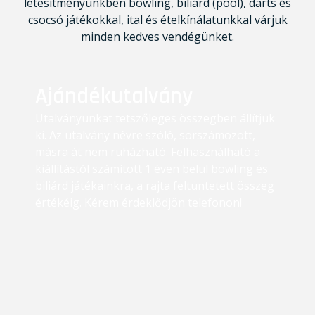
létesítményünkben bowling, biliárd (pool), darts és
csocsó játékokkal, ital és ételkínálatunkkal várjuk
minden kedves vendégünket.
Ajándékutalvány
Utalványunkat tetszőleges összegben állítjuk
ki. Az utalvány névre szóló, sorszámozott,
másra át nem ruházható. Felhasználható a
kiállítástól számított 1 éven belül bowling és
biliárd játékainkra, a rajta feltüntetett összeg
értékéig. Kérem érdeklődjön telefonon!