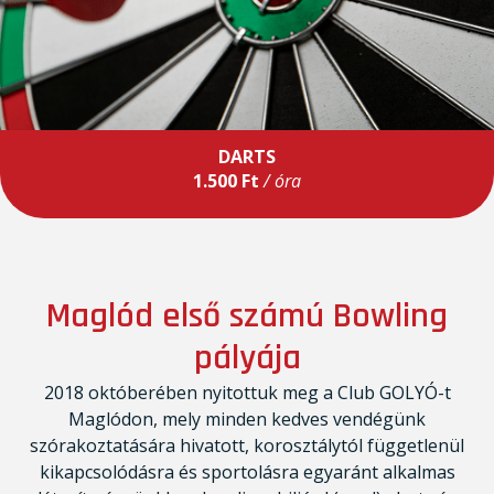
DARTS
1.500 Ft
/ óra
Maglód első számú Bowling
pályája
2018 októberében nyitottuk meg a Club GOLYÓ-t
Maglódon, mely minden kedves vendégünk
szórakoztatására hivatott, korosztálytól függetlenül
kikapcsolódásra és sportolásra egyaránt alkalmas